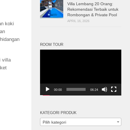
Villa Lembang 20 Orang:
Rekomendasi Terbaik untuk
Rombongan & Private Pool
APRIL 16, 2026
an koki
kan
 hidangan
ROOM TOUR
Pemutar
Video
villa
ket
00:00
06:24
KATEGORI PRODUK
Pilih kategori