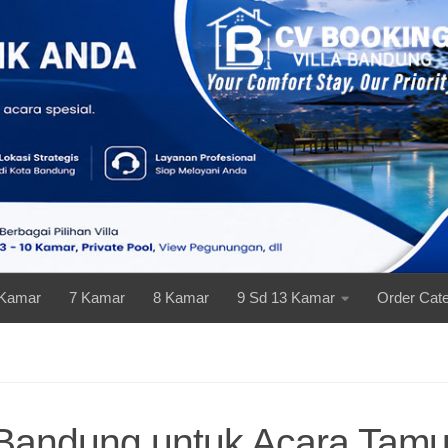
 Kamar
7 Kamar
8 Kamar
9 Sd 13 Kamar
Order Cate
Bandung untuk Acara Tamu