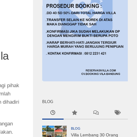
la
agi pihak
umlah
 dihadiri
BLOG
dangan
BLOG
alakan.
Villa Lembang 30 Orang