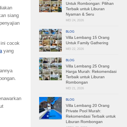
Untuk Rombongan: Pilihan
diakan
Terbaik untuk Liburan
Nyaman & Seru
kan siang
MEI 24, 2026
penyajian
BLOG
Villa Lembang 15 Orang
 ini cocok
Untuk Family Gathering
MEI 22, 2026
la
yang
BLOG
Villa Lembang 25 Orang
gannya
Harga Murah: Rekomendasi
Terbaik untuk Liburan
bongan.
Rombongan
MEI 21, 2026
menawarkan
BLOG
Villa Lembang 20 Orang
ut
Private Pool Murah:
Rekomendasi Terbaik untuk
Liburan Rombongan