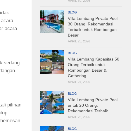
APRIL 30, 2026
idak.
BLOG
Villa Lembang Private Pool
 acara
30 Orang: Rekomendasi
ar acara
Terbaik untuk Rombongan
Besar
APRIL 25, 2026
BLOG
Villa Lembang Kapasitas 50
ik sedang
Orang Terbaik untuk
Rombongan Besar &
dangan.
Gathering
APRIL 24, 2026
BLOG
Villa Lembang Private Pool
li pilihan
untuk 20 Orang:
Rekomendasi Terbaik
utup
APRIL 23, 2026
n memesan
BLOG