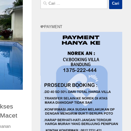
Cari
untuk:
💸PAYMENT
Akses
 Macet
manan