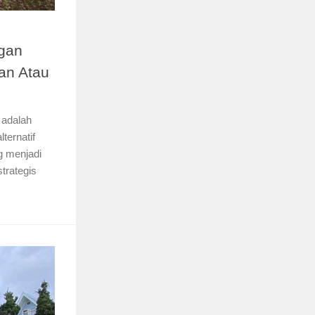
gan
an Atau
 adalah
ternatif
g menjadi
trategis