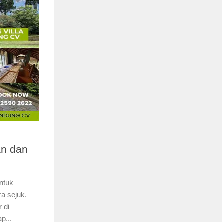
an dan
untuk
a sejuk.
 di
p...