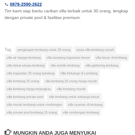
📞
0878-2590-2622
Tim kami siap bantu carikan villa terbaik untuk 30 orang, lengkap
dengan private pool & fasilitas premium.
Tag:
penginapan lembang untuk 25 orang
sewa villa lembang murah
villa air hangat lembang
villa bandung kapasitas besar
villa besar di lembang
villa dekat wisata lembang
villa estetik lembang
villa gathering lembang
villa kapasitas 25 orang bandung
Villa Keluarga di Lembang
villa lembang 25 orang
villa lembang 25 orang harga murah
villa lembang harga terjangkau
villa lembang murah
villa lembang private pool
villa lembang untuk keluarga besar
villa murah lembang untuk rombongan
villa nyaman di lembang
villa private pool lembang 25 orang
villa rombongan lembang
MUNGKIN ANDA JUGA MENYUKAI