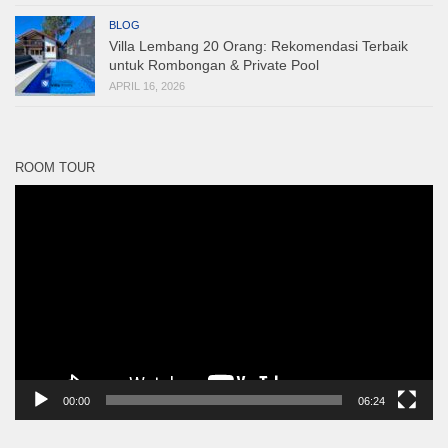
BLOG
Villa Lembang 20 Orang: Rekomendasi Terbaik
untuk Rombongan & Private Pool
APRIL 16, 2026
ROOM TOUR
Pemutar
Video
00:00
06:24