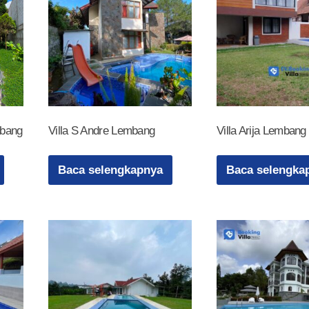
mbang
Villa S Andre Lembang
Villa Arija Lemban
Baca selengkapnya
Baca selengka