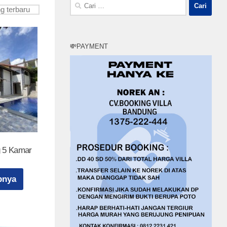
Cari
untuk:
💸PAYMENT
 5 Kamar
pnya