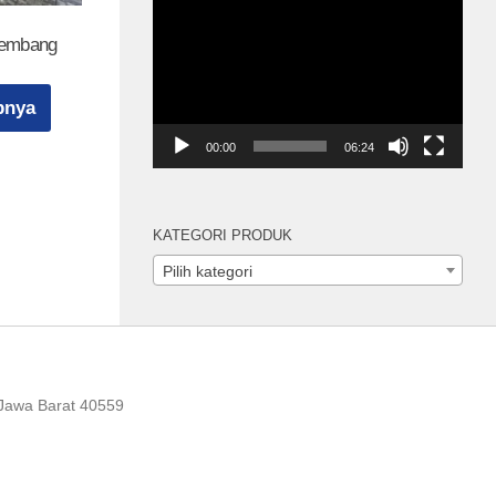
Pemutar
Video
Lembang
pnya
00:00
06:24
KATEGORI PRODUK
Pilih kategori
 Jawa Barat 40559