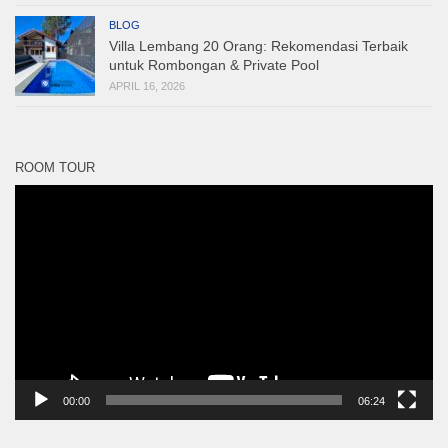
BLOG
Villa Lembang 20 Orang: Rekomendasi Terbaik
untuk Rombongan & Private Pool
APRIL 16, 2026
ROOM TOUR
Pemutar
Video
00:00
06:24