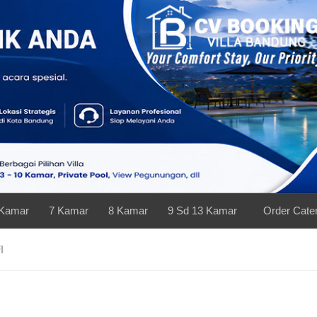
 Kamar
7 Kamar
8 Kamar
9 Sd 13 Kamar
Order Cate
I