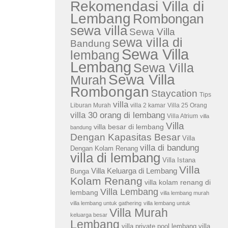
Rekomendasi Villa di
Lembang
Rombongan
sewa villa
Sewa Villa
sewa villa di
Bandung
Sewa Villa
lembang
Lembang
Sewa Villa
Sewa Villa
Murah
Rombongan
Staycation
Tips
villa
Liburan Murah
villa 2 kamar
Villa 25 Orang
villa 30 orang di lembang
Villa Atrium
villa
Villa
villa besar di lembang
bandung
Dengan Kapasitas Besar
Villa
villa di bandung
Dengan Kolam Renang
villa di lembang
Villa Istana
Villa
Villa Keluarga di Lembang
Bunga
Kolam Renang
villa kolam renang di
Villa Lembang
lembang
villa lembang murah
villa lembang untuk gathering
villa lembang untuk
Villa Murah
keluarga besar
Lembang
villa private pool lembang
villa