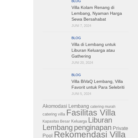
BLOG
Villa Kolam Renang di
Lembang, Nyaman Harga
Sewa Bersahabat
JUNI 7, 2024
BLOG
Villa di Lembang untuk
Liburan Keluarga atau
Gathering
JUNI 20, 2024
BLOG
Villa BiVaQ Lembang, Villa
Favorit untuk Para Selebriti
JUNI 5, 2024
Akomodasi Lembang
catering murah
Fasilitas Villa
catering villa
Liburan
Keluarga
Kapasitas Besar
Lembang
penginapan
Private
Rekomendasi Villa
Pool