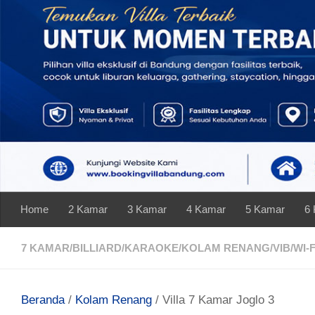
Skip to content
Home
2 Kamar
3 Kamar
4 Kamar
5 Kamar
6
7 KAMAR
/
BILLIARD
/
KARAOKE
/
KOLAM RENANG
/
VIB
/
WI-F
Beranda
/
Kolam Renang
/ Villa 7 Kamar Joglo 3