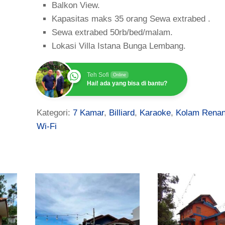
Balkon View.
Kapasitas maks 35 orang Sewa extrabed .
Sewa extrabed 50rb/bed/malam.
Lokasi Villa Istana Bunga Lembang.
Teh Sofi
Online
Hai! ada yang bisa di bantu?
Kategori:
7 Kamar
,
Billiard
,
Karaoke
,
Kolam Rena
Wi-Fi