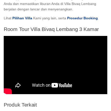
Anda dan memastikan liburan Anda di Villa Bivaq Lembang
berjalan dengan lancar dan menyenangkan.
Lihat
Pilihan Villa
Kami yang lain, serta
Prosedur Booking
.
Room Tour Villa Bivaq Lembang 3 Kamar
Produk Terkait