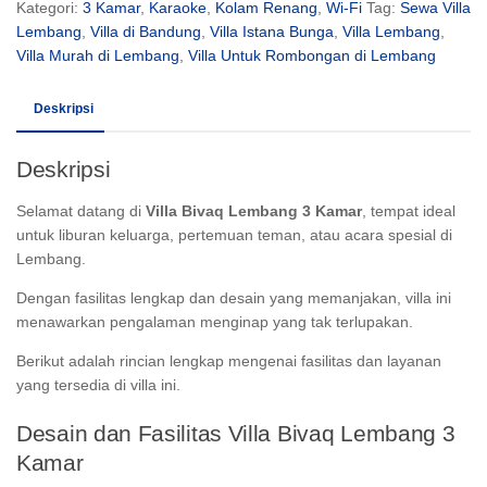
Kategori:
3 Kamar
,
Karaoke
,
Kolam Renang
,
Wi-Fi
Tag:
Sewa Villa
Lembang
,
Villa di Bandung
,
Villa Istana Bunga
,
Villa Lembang
,
Villa Murah di Lembang
,
Villa Untuk Rombongan di Lembang
Deskripsi
Deskripsi
Selamat datang di
Villa Bivaq Lembang 3 Kamar
, tempat ideal
untuk liburan keluarga, pertemuan teman, atau acara spesial di
Lembang.
Dengan fasilitas lengkap dan desain yang memanjakan, villa ini
menawarkan pengalaman menginap yang tak terlupakan.
Berikut adalah rincian lengkap mengenai fasilitas dan layanan
yang tersedia di villa ini.
Desain dan Fasilitas Villa Bivaq Lembang 3
Kamar