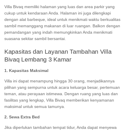
Villa Bivaq memiliki halaman yang luas dan area parkir yang
cukup untuk kendaraan Anda. Halaman ini juga dilengkapi
dengan alat barbeque, ideal untuk menikmati waktu berkualitas
sambil memanggang makanan di luar ruangan. Balkon dengan
pemandangan yang indah memungkinkan Anda menikmati
suasana sekitar sambil bersantai.
Kapasitas dan Layanan Tambahan Villa
Bivaq Lembang 3 Kamar
1. Kapasitas Maksimal
Villa ini dapat menampung hingga 30 orang, menjadikannya
pilihan yang sempurna untuk acara keluarga besar, pertemuan
teman, atau perayaan istimewa. Dengan ruang yang luas dan
fasilitas yang lengkap, Villa Bivaq memberikan kenyamanan
maksimal untuk semua tamunya.
2. Sewa Extra Bed
Jika diperlukan tambahan tempat tidur, Anda dapat menyewa