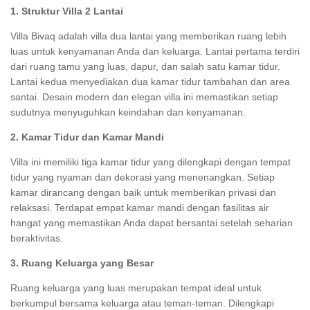
1. Struktur Villa 2 Lantai
Villa Bivaq adalah villa dua lantai yang memberikan ruang lebih
luas untuk kenyamanan Anda dan keluarga. Lantai pertama terdiri
dari ruang tamu yang luas, dapur, dan salah satu kamar tidur.
Lantai kedua menyediakan dua kamar tidur tambahan dan area
santai. Desain modern dan elegan villa ini memastikan setiap
sudutnya menyuguhkan keindahan dan kenyamanan.
2. Kamar Tidur dan Kamar Mandi
Villa ini memiliki tiga kamar tidur yang dilengkapi dengan tempat
tidur yang nyaman dan dekorasi yang menenangkan. Setiap
kamar dirancang dengan baik untuk memberikan privasi dan
relaksasi. Terdapat empat kamar mandi dengan fasilitas air
hangat yang memastikan Anda dapat bersantai setelah seharian
beraktivitas.
3. Ruang Keluarga yang Besar
Ruang keluarga yang luas merupakan tempat ideal untuk
berkumpul bersama keluarga atau teman-teman. Dilengkapi