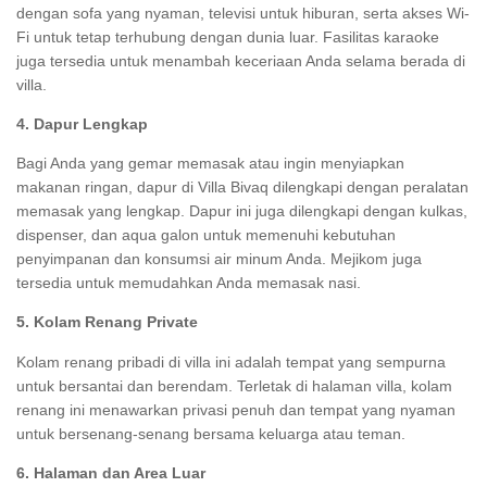
dengan sofa yang nyaman, televisi untuk hiburan, serta akses Wi-
Fi untuk tetap terhubung dengan dunia luar. Fasilitas karaoke
juga tersedia untuk menambah keceriaan Anda selama berada di
villa.
4. Dapur Lengkap
Bagi Anda yang gemar memasak atau ingin menyiapkan
makanan ringan, dapur di Villa Bivaq dilengkapi dengan peralatan
memasak yang lengkap. Dapur ini juga dilengkapi dengan kulkas,
dispenser, dan aqua galon untuk memenuhi kebutuhan
penyimpanan dan konsumsi air minum Anda. Mejikom juga
tersedia untuk memudahkan Anda memasak nasi.
5. Kolam Renang Private
Kolam renang pribadi di villa ini adalah tempat yang sempurna
untuk bersantai dan berendam. Terletak di halaman villa, kolam
renang ini menawarkan privasi penuh dan tempat yang nyaman
untuk bersenang-senang bersama keluarga atau teman.
6. Halaman dan Area Luar