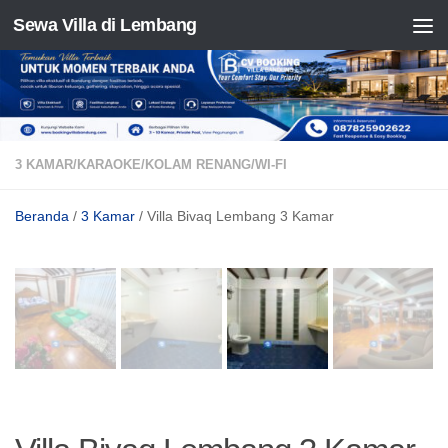
Sewa Villa di Lembang
Skip to content
3 KAMAR
/
KARAOKE
/
KOLAM RENANG
/
WI-FI
Beranda
/
3 Kamar
/ Villa Bivaq Lembang 3 Kamar