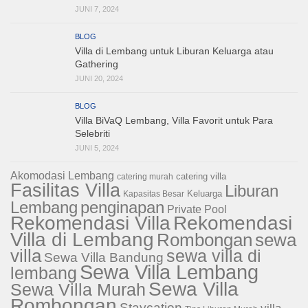
JUNI 7, 2024
BLOG
Villa di Lembang untuk Liburan Keluarga atau
Gathering
JUNI 20, 2024
BLOG
Villa BiVaQ Lembang, Villa Favorit untuk Para
Selebriti
JUNI 5, 2024
Akomodasi Lembang
catering villa
catering murah
Fasilitas Villa
Liburan
Keluarga
Kapasitas Besar
Lembang
penginapan
Private Pool
Rekomendasi Villa
Rekomendasi
Villa di Lembang
sewa
Rombongan
villa
sewa villa di
Sewa Villa Bandung
Sewa Villa Lembang
lembang
Sewa Villa
Sewa Villa Murah
Rombongan
Staycation