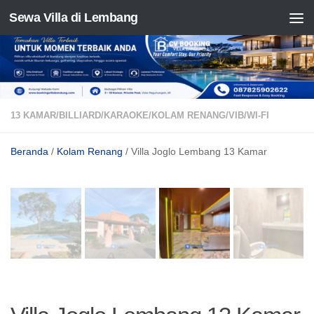
Sewa Villa di Lembang
Skip to content
13 KAMAR
/
BILLIARD
/
KARAOKE
/
KOLAM RENANG
/
VIB
/
WI-FI
Beranda
/
Kolam Renang
/ Villa Joglo Lembang 13 Kamar