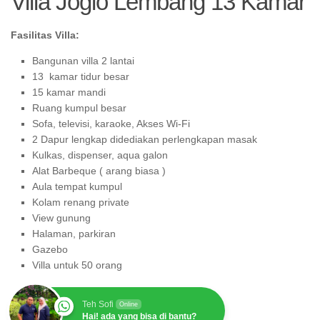
Villa Joglo Lembang 13 Kamar
Fasilitas Villa:
Bangunan villa 2 lantai
13 kamar tidur besar
15 kamar mandi
Ruang kumpul besar
Sofa, televisi, karaoke, Akses Wi-Fi
2 Dapur lengkap didediakan perlengkapan masak
Kulkas, dispenser, aqua galon
Alat Barbeque ( arang biasa )
Aula tempat kumpul
Kolam renang private
View gunung
Halaman, parkiran
Gazebo
Villa untuk 50 orang
Teh Sofi
Online
Hai! ada yang bisa di bantu?