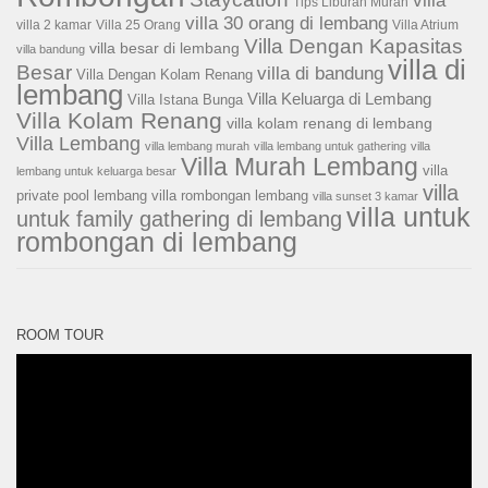
villa
Tips Liburan Murah
villa 30 orang di lembang
villa 2 kamar
Villa 25 Orang
Villa Atrium
Villa Dengan Kapasitas
villa besar di lembang
villa bandung
villa di
Besar
villa di bandung
Villa Dengan Kolam Renang
lembang
Villa Keluarga di Lembang
Villa Istana Bunga
Villa Kolam Renang
villa kolam renang di lembang
Villa Lembang
villa lembang murah
villa lembang untuk gathering
villa
Villa Murah Lembang
villa
lembang untuk keluarga besar
villa
private pool lembang
villa rombongan lembang
villa sunset 3 kamar
villa untuk
untuk family gathering di lembang
rombongan di lembang
ROOM TOUR
Pemutar
Video