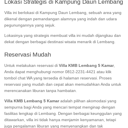
Lokasi Strategis di Kampung Daun Lembang
Villa ini berlokasi di Kampung Daun Lembang, sebuah area yang
dikenal dengan pemandangan alamnya yang indah dan udara
pegunungannya yang sejuk.
Lokasinya yang strategis membuat villa ini mudah dijangkau dan
dekat dengan berbagai destinasi wisata menarik di Lembang.
Reservasi Mudah
Untuk melakukan reservasi di
Villa KMB Lembang 5 Kamar
,
Anda dapat menghubungi nomor 0812-2231-4421 atau klik
tombol chat WA yang tersedia di halaman reservasi. Proses
reservasi yang mudah dan cepat akan memudahkan Anda untuk
merencanakan liburan tanpa hambatan.
Villa KMB Lembang 5 Kamar
adalah pilihan akomodasi yang
sempurna bagi Anda yang mencari tempat menginap dengan
fasilitas lengkap di Lembang. Dengan berbagai keunggulan yang
ditawarkan, villa ini tidak hanya menjamin kenyamanan, tetapi
juga pengalaman liburan yang menyenangkan dan tak