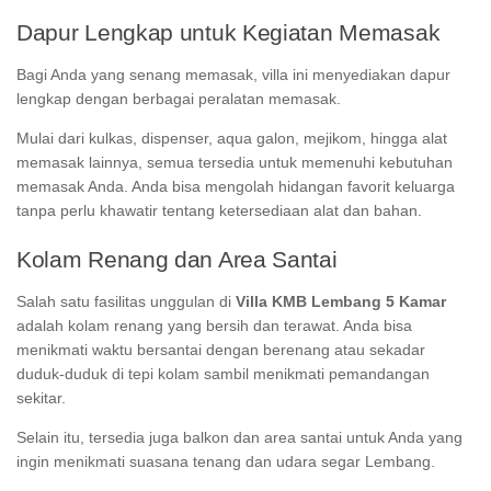
Dapur Lengkap untuk Kegiatan Memasak
Bagi Anda yang senang memasak, villa ini menyediakan dapur
lengkap dengan berbagai peralatan memasak.
Mulai dari kulkas, dispenser, aqua galon, mejikom, hingga alat
memasak lainnya, semua tersedia untuk memenuhi kebutuhan
memasak Anda. Anda bisa mengolah hidangan favorit keluarga
tanpa perlu khawatir tentang ketersediaan alat dan bahan.
Kolam Renang dan Area Santai
Salah satu fasilitas unggulan di
Villa KMB Lembang 5 Kamar
adalah kolam renang yang bersih dan terawat. Anda bisa
menikmati waktu bersantai dengan berenang atau sekadar
duduk-duduk di tepi kolam sambil menikmati pemandangan
sekitar.
Selain itu, tersedia juga balkon dan area santai untuk Anda yang
ingin menikmati suasana tenang dan udara segar Lembang.