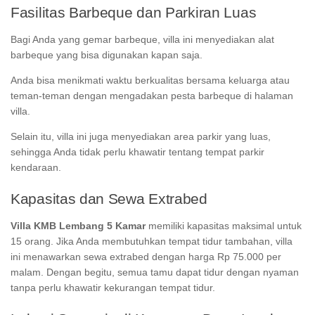
Fasilitas Barbeque dan Parkiran Luas
Bagi Anda yang gemar barbeque, villa ini menyediakan alat
barbeque yang bisa digunakan kapan saja.
Anda bisa menikmati waktu berkualitas bersama keluarga atau
teman-teman dengan mengadakan pesta barbeque di halaman
villa.
Selain itu, villa ini juga menyediakan area parkir yang luas,
sehingga Anda tidak perlu khawatir tentang tempat parkir
kendaraan.
Kapasitas dan Sewa Extrabed
Villa KMB Lembang 5 Kamar
memiliki kapasitas maksimal untuk
15 orang. Jika Anda membutuhkan tempat tidur tambahan, villa
ini menawarkan sewa extrabed dengan harga Rp 75.000 per
malam. Dengan begitu, semua tamu dapat tidur dengan nyaman
tanpa perlu khawatir kekurangan tempat tidur.