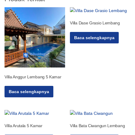
Villa Dase Grasio Lembang
Baca selengkapnya
Villa Anggur Lembang 5 Kamar
Baca selengkapnya
Villa Arutala 5 Kamar
Villa Bata Ciwangun Lembang