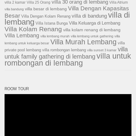
villa 30 orang di lembang
villa 2 kamar
Villa 25 Orang
Villa Atrium
Villa Dengan Kapasitas
villa besar di lembang
villa bandung
villa di
Besar
villa di bandung
Villa Dengan Kolam Renang
lembang
Villa Keluarga di Lembang
Villa Istana Bunga
Villa Kolam Renang
villa kolam renang di lembang
Villa Lembang
villa lembang murah
villa lembang untuk gathering
villa
Villa Murah Lembang
villa
lembang untuk keluarga besar
villa
private pool lembang
villa rombongan lembang
villa sunset 3 kamar
villa untuk
untuk family gathering di lembang
rombongan di lembang
ROOM TOUR
Pemutar
Video