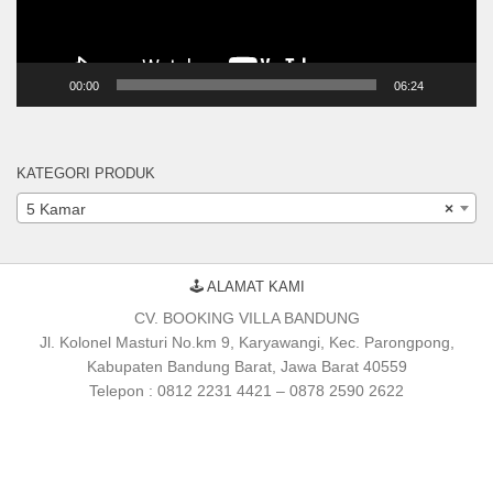
00:00
06:24
KATEGORI PRODUK
5 Kamar
×
🕹 ALAMAT KAMI
CV. BOOKING VILLA BANDUNG
Jl. Kolonel Masturi No.km 9, Karyawangi, Kec. Parongpong,
Kabupaten Bandung Barat, Jawa Barat 40559
Telepon : 0812 2231 4421 – 0878 2590 2622