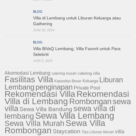
BLOG
Villa di Lembang untuk Liburan Keluarga atau
Gathering
JUNI 20, 2024
BLOG
Villa BiVaQ Lembang, Villa Favorit untuk Para
Selebriti
JUNI 5, 2024
Akomodasi Lembang
catering villa
catering murah
Fasilitas Villa
Liburan
Keluarga
Kapasitas Besar
Lembang
penginapan
Private Pool
Rekomendasi Villa
Rekomendasi
Villa di Lembang
sewa
Rombongan
villa
sewa villa di
Sewa Villa Bandung
Sewa Villa Lembang
lembang
Sewa Villa
Sewa Villa Murah
Rombongan
Staycation
villa
Tips Liburan Murah