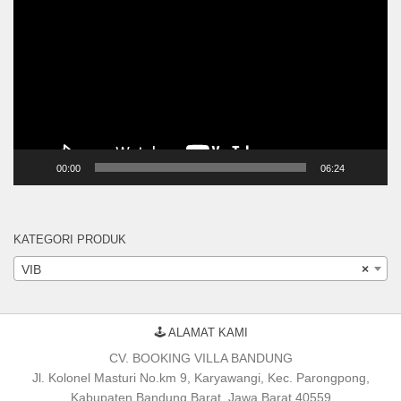
Video
00:00
06:24
KATEGORI PRODUK
VIB
×
🕹 ALAMAT KAMI
CV. BOOKING VILLA BANDUNG
Jl. Kolonel Masturi No.km 9, Karyawangi, Kec. Parongpong,
Kabupaten Bandung Barat, Jawa Barat 40559