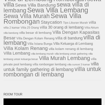
villa
sewa villa di
Sewa Villa Bandung
Sewa Villa Lembang
lembang
Sewa Villa
Sewa Villa Murah
Rombongan
Staycation
villa
Tips Liburan Murah
villa 30 orang di lembang
villa 2 kamar
Villa 25 Orang
Villa Atrium
Villa Dengan Kapasitas
villa besar di lembang
villa bandung
villa di
Besar
villa di bandung
Villa Dengan Kolam Renang
lembang
Villa Keluarga di Lembang
Villa Istana Bunga
Villa Kolam Renang
villa kolam renang di lembang
Villa Lembang
villa lembang murah
villa lembang untuk gathering
villa
Villa Murah Lembang
villa
lembang untuk keluarga besar
villa
private pool lembang
villa rombongan lembang
villa sunset 3 kamar
villa untuk
untuk family gathering di lembang
rombongan di lembang
ROOM TOUR
Pemutar