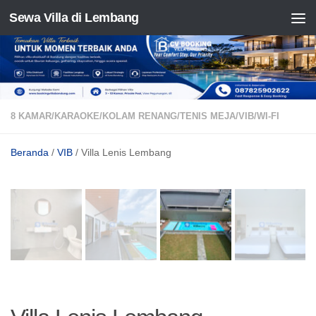
Sewa Villa di Lembang
Skip to content
8 KAMAR
/
KARAOKE
/
KOLAM RENANG
/
TENIS MEJA
/
VIB
/
WI-FI
Beranda
/
VIB
/ Villa Lenis Lembang