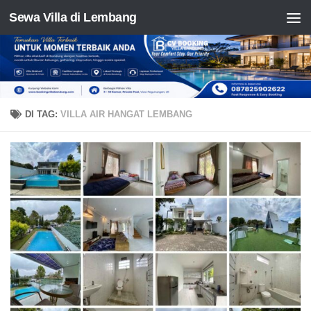
Sewa Villa di Lembang
Skip to content
DI TAG:
VILLA AIR HANGAT LEMBANG