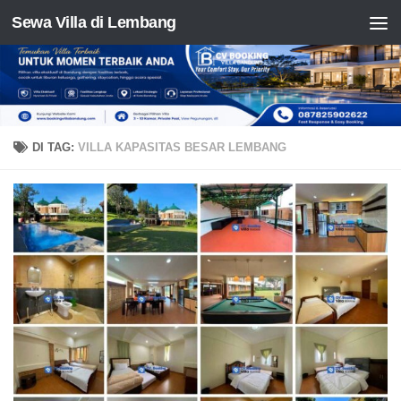
Sewa Villa di Lembang
Skip to content
DI TAG:
VILLA KAPASITAS BESAR LEMBANG