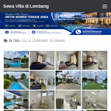
Sewa Villa di Lembang
Skip to content
DI TAG:
VILLA LEMBANG 25 ORANG