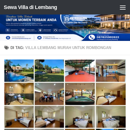
Sewa Villa di Lembang
Skip to content
DI TAG:
VILLA LEMBANG MURAH UNTUK ROMBONGAN