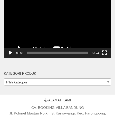
Pemutar
Video
00:00
06:24
KATEGORI PRODUK
Pilih kategori
🕹 ALAMAT KAMI
CV. BOOKING VILLA BANDUNG
Jl. Kolonel Masturi No.km 9, Karyawangi, Kec. Parongpong,