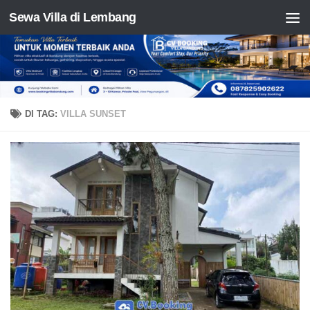
Sewa Villa di Lembang
Skip to content
DI TAG:
VILLA SUNSET