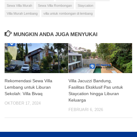
Sewa Villa Murah
Sewa Villa Rombongan
Staycation
Villa Murah Lembang
villa untuk rombongan di lembang
MUNGKIN ANDA JUGA MENYUKAI
Rekomendasi Sewa Villa
Villa Jacuzzi Bandung,
Lembang untuk Liburan
Fasilitas Eksklusif Pas untuk
Sekolah: Villa Bivaq
Staycation hingga Liburan
Keluarga
OKTOBER 17, 2024
FEBRUARI 6, 2026