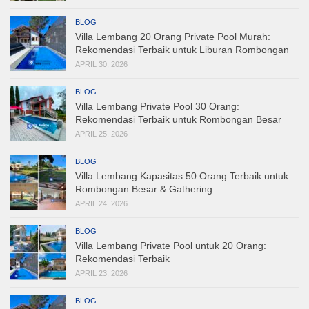
BLOG
Villa Lembang 20 Orang Private Pool Murah:
Rekomendasi Terbaik untuk Liburan Rombongan
APRIL 30, 2026
BLOG
Villa Lembang Private Pool 30 Orang:
Rekomendasi Terbaik untuk Rombongan Besar
APRIL 25, 2026
BLOG
Villa Lembang Kapasitas 50 Orang Terbaik untuk
Rombongan Besar & Gathering
APRIL 24, 2026
BLOG
Villa Lembang Private Pool untuk 20 Orang:
Rekomendasi Terbaik
APRIL 23, 2026
BLOG