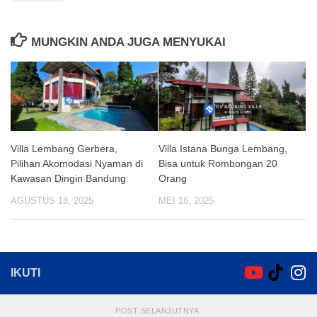
MUNGKIN ANDA JUGA MENYUKAI
Villa Lembang Gerbera,
Villa Istana Bunga Lembang,
Pilihan Akomodasi Nyaman di
Bisa untuk Rombongan 20
Kawasan Dingin Bandung
Orang
AGUSTUS 18, 2025
MEI 16, 2025
IKUTI
POST SELANJUTNYA