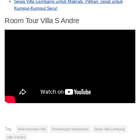
Sewa Villa Lembang untuk Makrab: Pilihan Tepat untuk
Kumpul-Kumpul Seru!
Room Tour Villa S Andre
Tag:
Rekomendasi Villa
Rombongan Mahasiswa
Sewa Villa Lembang
Villa S Andre