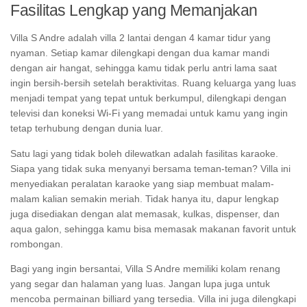
Fasilitas Lengkap yang Memanjakan
Villa S Andre adalah villa 2 lantai dengan 4 kamar tidur yang
nyaman. Setiap kamar dilengkapi dengan dua kamar mandi
dengan air hangat, sehingga kamu tidak perlu antri lama saat
ingin bersih-bersih setelah beraktivitas. Ruang keluarga yang luas
menjadi tempat yang tepat untuk berkumpul, dilengkapi dengan
televisi dan koneksi Wi-Fi yang memadai untuk kamu yang ingin
tetap terhubung dengan dunia luar.
Satu lagi yang tidak boleh dilewatkan adalah fasilitas karaoke.
Siapa yang tidak suka menyanyi bersama teman-teman? Villa ini
menyediakan peralatan karaoke yang siap membuat malam-
malam kalian semakin meriah. Tidak hanya itu, dapur lengkap
juga disediakan dengan alat memasak, kulkas, dispenser, dan
aqua galon, sehingga kamu bisa memasak makanan favorit untuk
rombongan.
Bagi yang ingin bersantai, Villa S Andre memiliki kolam renang
yang segar dan halaman yang luas. Jangan lupa juga untuk
mencoba permainan billiard yang tersedia. Villa ini juga dilengkapi