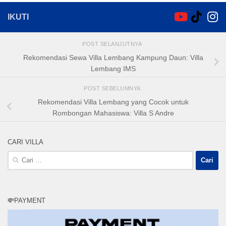
IKUTI
POST SELANJUTNYA
Rekomendasi Sewa Villa Lembang Kampung Daun: Villa
Lembang IMS
POST SEBELUMNYA
Rekomendasi Villa Lembang yang Cocok untuk
Rombongan Mahasiswa: Villa S Andre
CARI VILLA
Cari
untuk:
💸PAYMENT