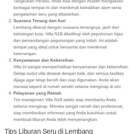
Tangkuban Perahu. Anda bisa dengan mudah mengakses
berbagai tempat ini dan menikmati keindahan alam serta
pengalaman seru yang ditawarkan.
Suasana Tenang dan Asri
Lembang dikenal dengan suasana tenangnya, jauh dari
kebisingan kota. Villa N1B dikelilingi oleh pepohonan hijau
dan pemandangan pegunungan yang indah. Ini adalah
tempat yang ideal untuk bersantai dan menikmati
ketenangan.
Kenyamanan dan Kebersihan
Villa ini sangat memperhatikan kenyamanan dan kebersihan.
Setiap sudut villa dirawat dengan baik, dan semua fasilitas
dijaga agar tetap bersih dan siap digunakan. Anda akan
merasa seperti di rumah sendiri selama menginap di sini.
Pelayanan yang Ramah
Tim manajemen Villa N1B selalu siap membantu Anda
selama menginap. Mereka sangat ramah dan profesional,
siap memberikan informasi yang Anda butuhkan untuk
membuat liburan Anda lebih menyenangkan.
Tips Liburan Seru di Lembang