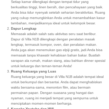
Setiap kamar dilengkapi dengan tempat tidur yang
berkualitas tinggi, linen bersih, dan pencahayaan yang baik.
Anda bisa tidur nyenyak setelah seharian beraktivitas. Ruang
yang cukup memungkinkan Anda untuk menambahkan kasur
tambahan, menjadikannya ideal untuk kelompok besar.
Dapur Lengkap
Memasak adalah salah satu aktivitas seru saat berlibur.
Dapur di Villa N1B dilengkapi dengan peralatan masak
lengkap, termasuk kompor, oven, dan peralatan makan.
Anda juga akan menemukan gas elpiji gratis, jadi Anda bisa
memasak tanpa khawatir kehabisan bahan bakar. Buatlah
sarapan ala rumah, makan siang, atau bahkan dinner spesial
untuk keluarga dan teman-teman Anda!
Ruang Keluarga yang Luas
Ruang keluarga yang besar di Villa N1B adalah tempat ideal
untuk berkumpul dan bersantai. Anda dapat menghabiskan
waktu bersama-sama, menonton film, atau bermain
permainan papan. Dengan suasana yang hangat dan
nyaman, ruang ini menjadi tempat yang sempurna untuk
menciptakan momen-momen berharga.
Karaoke Youtube dan Wifi