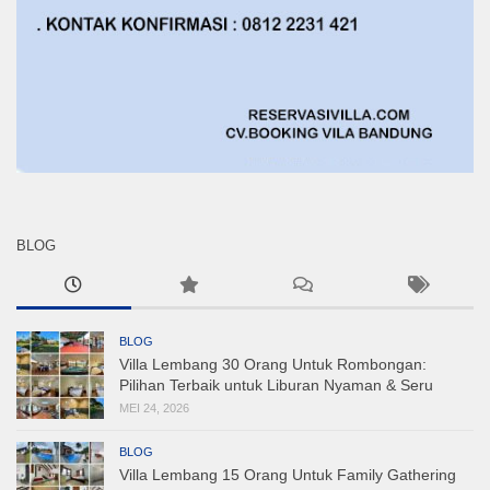
BLOG
BLOG
Villa Lembang 30 Orang Untuk Rombongan:
Pilihan Terbaik untuk Liburan Nyaman & Seru
MEI 24, 2026
BLOG
Villa Lembang 15 Orang Untuk Family Gathering