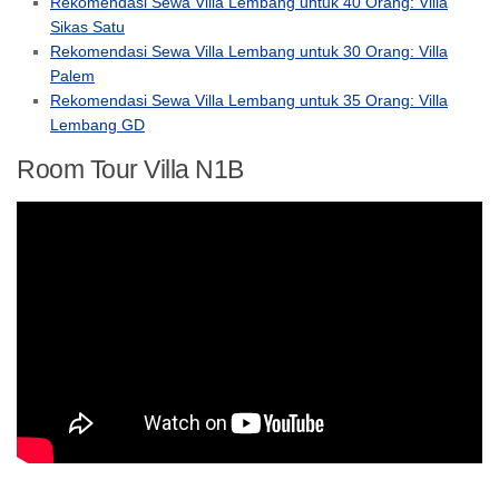
Rekomendasi Sewa Villa Lembang untuk 40 Orang: Villa
Sikas Satu
Rekomendasi Sewa Villa Lembang untuk 30 Orang: Villa
Palem
Rekomendasi Sewa Villa Lembang untuk 35 Orang: Villa
Lembang GD
Room Tour Villa N1B