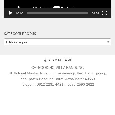
00:00
06:24
KATEGORI PRODUK
Pilih kategori
🕹 ALAMAT KAMI
CV. BOOKING VILLA BANDUNG
Jl. Kolonel Masturi No.km 9, Karyawangi, Kec. Parongpong,
Kabupaten Bandung Barat, Jawa Barat 40559
Telepon : 0812 2231 4421 – 0878 2590 2622