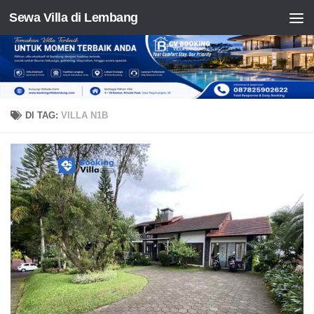
Sewa Villa di Lembang
Skip to content
DI TAG:
VILLA N1B