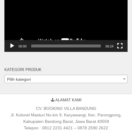
00:00
06:24
KATEGORI PRODUK
Pilih kategori
🕹 ALAMAT KAMI
CV. BOOKING VILLA BANDUNG
Jl. Kolonel Masturi No.km 9, Karyawangi, Kec. Parongpong,
Kabupaten Bandung Barat, Jawa Barat 40559
Telepon : 0812 2231 4421 – 0878 2590 2622