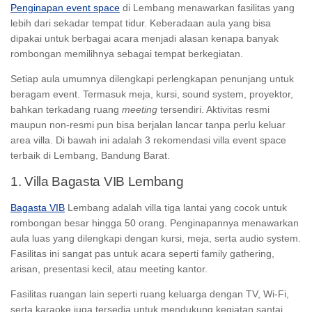
Penginapan
event space
di Lembang menawarkan fasilitas yang
lebih dari sekadar tempat tidur. Keberadaan aula yang bisa
dipakai untuk berbagai acara menjadi alasan kenapa banyak
rombongan memilihnya sebagai tempat berkegiatan.
Setiap aula umumnya dilengkapi perlengkapan penunjang untuk
beragam
event
. Termasuk meja, kursi,
sound system
, proyektor,
bahkan terkadang ruang
meeting
tersendiri. Aktivitas resmi
maupun non-resmi pun bisa berjalan lancar tanpa perlu keluar
area villa. Di bawah ini adalah 3 rekomendasi villa
event space
terbaik di Lembang, Bandung Barat.
1. Villa Bagasta VIB Lembang
Bagasta VIB
Lembang adalah villa tiga lantai yang cocok untuk
rombongan besar hingga 50 orang. Penginapannya menawarkan
aula luas yang dilengkapi dengan kursi, meja, serta
audio system
.
Fasilitas ini sangat pas untuk acara seperti
family gathering
,
arisan, presentasi kecil, atau
meeting
kantor.
Fasilitas ruangan lain seperti ruang keluarga dengan TV, Wi-Fi,
serta karaoke juga tersedia untuk mendukung kegiatan santai