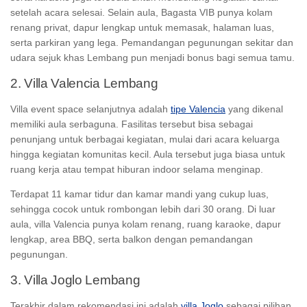
setelah acara selesai. Selain aula, Bagasta VIB punya kolam
renang privat, dapur lengkap untuk memasak, halaman luas,
serta parkiran yang lega. Pemandangan pegunungan sekitar dan
udara sejuk khas Lembang pun menjadi bonus bagi semua tamu.
2. Villa Valencia Lembang
Villa
event space
selanjutnya adalah
tipe Valencia
yang dikenal
memiliki aula serbaguna. Fasilitas tersebut bisa sebagai
penunjang untuk berbagai kegiatan, mulai dari acara keluarga
hingga kegiatan komunitas kecil. Aula tersebut juga biasa untuk
ruang kerja atau tempat hiburan
indoor
selama menginap.
Terdapat 11 kamar tidur dan kamar mandi yang cukup luas,
sehingga cocok untuk rombongan lebih dari 30 orang. Di luar
aula, villa Valencia punya kolam renang, ruang karaoke, dapur
lengkap, area BBQ, serta balkon dengan pemandangan
pegunungan.
3. Villa Joglo Lembang
Terakhir dalam rekomendasi ini adalah
villa Joglo
sebagai pilihan