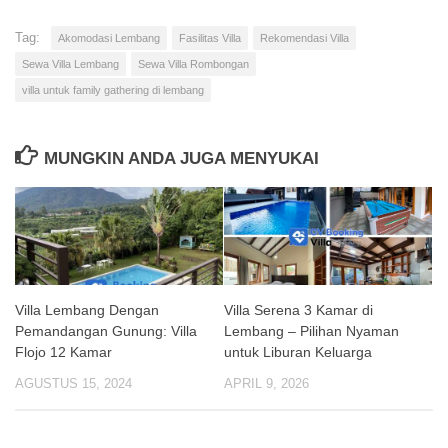
Tag:
Akomodasi Lembang
Fasilitas Villa
Rekomendasi Villa
Sewa Villa Lembang
Sewa Villa Rombongan
villa untuk family gathering di lembang
MUNGKIN ANDA JUGA MENYUKAI
Villa Lembang Dengan
Villa Serena 3 Kamar di
Pemandangan Gunung: Villa
Lembang – Pilihan Nyaman
Flojo 12 Kamar
untuk Liburan Keluarga
AGUSTUS 15, 2024
APRIL 9, 2026