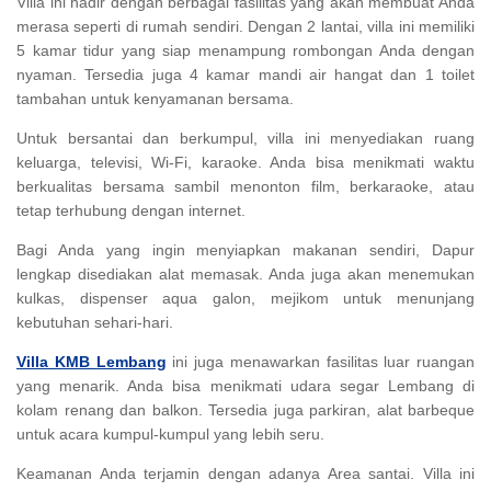
Villa ini hadir dengan berbagai fasilitas yang akan membuat Anda
merasa seperti di rumah sendiri. Dengan 2 lantai, villa ini memiliki
5 kamar tidur yang siap menampung rombongan Anda dengan
nyaman. Tersedia juga 4 kamar mandi air hangat dan 1 toilet
tambahan untuk kenyamanan bersama.
Untuk bersantai dan berkumpul, villa ini menyediakan ruang
keluarga, televisi, Wi-Fi, karaoke. Anda bisa menikmati waktu
berkualitas bersama sambil menonton film, berkaraoke, atau
tetap terhubung dengan internet.
Bagi Anda yang ingin menyiapkan makanan sendiri, Dapur
lengkap disediakan alat memasak. Anda juga akan menemukan
kulkas, dispenser aqua galon, mejikom untuk menunjang
kebutuhan sehari-hari.
Villa KMB Lembang
ini juga menawarkan fasilitas luar ruangan
yang menarik. Anda bisa menikmati udara segar Lembang di
kolam renang dan balkon. Tersedia juga parkiran, alat barbeque
untuk acara kumpul-kumpul yang lebih seru.
Keamanan Anda terjamin dengan adanya Area santai. Villa ini