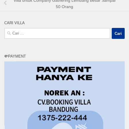
Villa untuk Company Gathering Lembang Besar Sampai
50 Orang
CARI VILLA
Cari
untuk:
💸PAYMENT