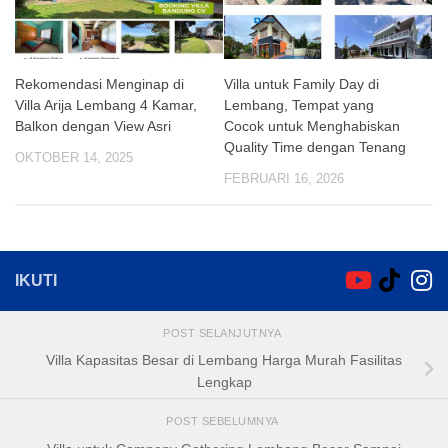
Rekomendasi Menginap di
Villa untuk Family Day di
Villa Arija Lembang 4 Kamar,
Lembang, Tempat yang
Balkon dengan View Asri
Cocok untuk Menghabiskan
Quality Time dengan Tenang
OKTOBER 14, 2025
FEBRUARI 16, 2026
IKUTI
POST SELANJUTNYA
Villa Kapasitas Besar di Lembang Harga Murah Fasilitas
Lengkap
POST SEBELUMNYA