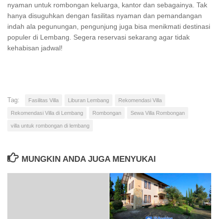
nyaman untuk rombongan keluarga, kantor dan sebagainya. Tak
hanya disuguhkan dengan fasilitas nyaman dan pemandangan
indah ala pegunungan, pengunjung juga bisa menikmati destinasi
populer di Lembang. Segera reservasi sekarang agar tidak
kehabisan jadwal!
Tag:
Fasilitas Villa
Liburan Lembang
Rekomendasi Villa
Rekomendasi Villa di Lembang
Rombongan
Sewa Villa Rombongan
villa untuk rombongan di lembang
MUNGKIN ANDA JUGA MENYUKAI