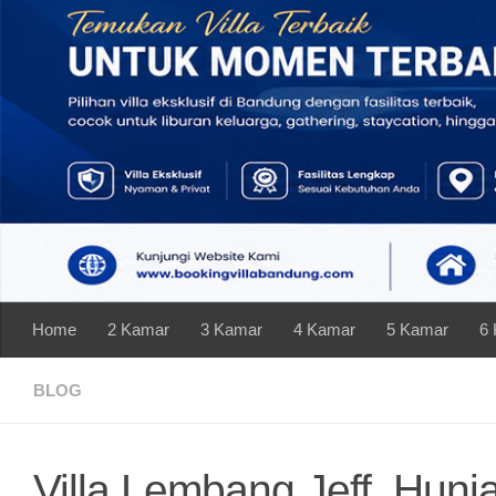
Skip to content
Home
2 Kamar
3 Kamar
4 Kamar
5 Kamar
6
BLOG
Villa Lembang Jeff, Hun