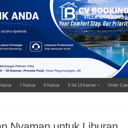
 Kamar
7 Kamar
8 Kamar
9 Sd 13 Kamar
Order Cate
ian Nyaman untuk Liburan