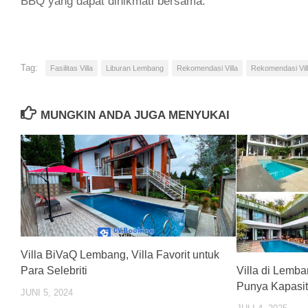
BBQ yang dapat dinikmati bersama.
Tag:
Fasilitas Villa
Liburan Lembang
Rekomendasi Villa
Rekomendasi Vil
MUNGKIN ANDA JUGA MENYUKAI
Villa BiVaQ Lembang, Villa Favorit untuk
Para Selebriti
Villa di Lemba
Punya Kapasi
JUNI 5, 2024