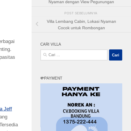
Nyaman dengan View Pegunungan
POST SEBELUMNYA
Villa Lembang Cabin, Lokasi Nyaman
Cocok untuk Rombongan
erbagai
CARI VILLA
ting.
Cari
pasitas
untuk:
💸PAYMENT
la Jeff
yang
Tersedia