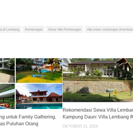
la di Lembang
Rombongan
Sewa Villa Rombongan
villa untuk rombongan di lemban
Rekomendasi Sewa Villa Lemba
Kampung Daun: Villa Lembang 
ng untuk Family Gathering,
tas Puluhan Orang
OKTOBER 23, 2024