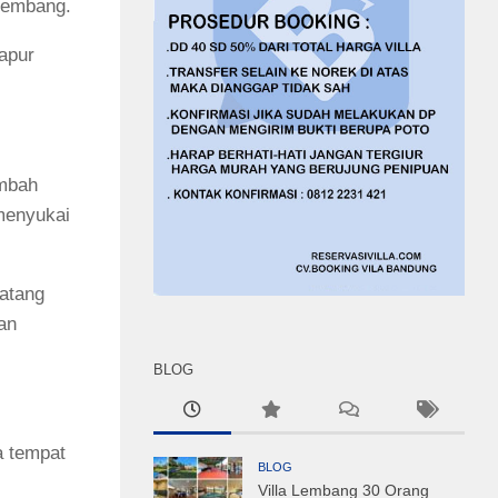
 Lembang.
dapur
ambah
 menyukai
atang
an
BLOG
a tempat
BLOG
Villa Lembang 30 Orang